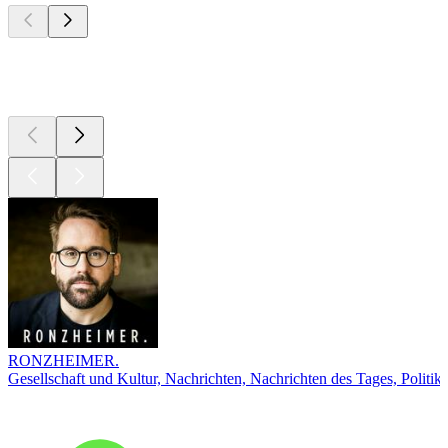
Top
Podcasts
RONZHEIMER.
Gesellschaft und Kultur, Nachrichten, Nachrichten des Tages, Politik