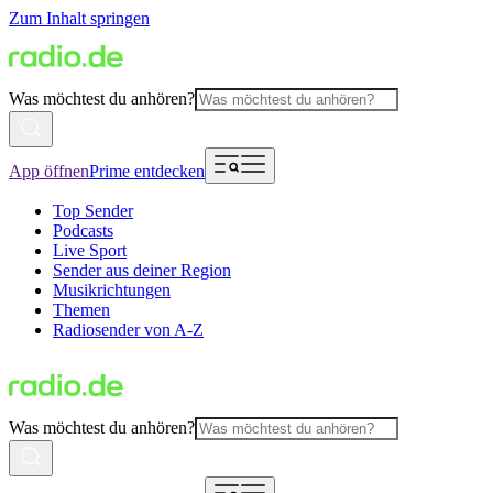
Zum Inhalt springen
Was möchtest du anhören?
App öffnen
Prime entdecken
Top Sender
Podcasts
Live Sport
Sender aus deiner Region
Musikrichtungen
Themen
Radiosender von A-Z
Was möchtest du anhören?