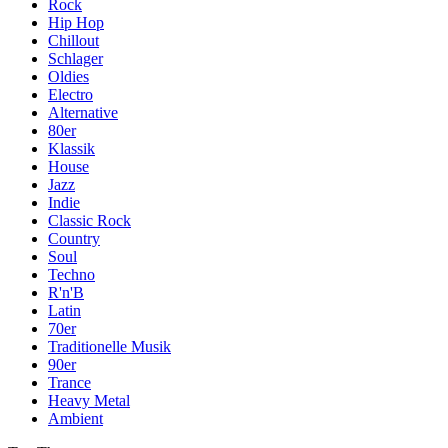
Rock
Hip Hop
Chillout
Schlager
Oldies
Electro
Alternative
80er
Klassik
House
Jazz
Indie
Classic Rock
Country
Soul
Techno
R'n'B
Latin
70er
Traditionelle Musik
90er
Trance
Heavy Metal
Ambient