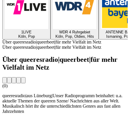
1LIVE
WDR 4 Ruhrgebiet
ANTENNE B
Köln, Pop
Köln, Pop, Oldies, Hits
Ismaning, Pop
Über queeresradio|queerbeet|für mehr Vielfalt im Netz
Über queeresradio|queerbeet|für mehr Vielfalt im Netz
Über queeresradio|queerbeet|für mehr
Vielfalt im Netz
(0)
queeresradio|aus Lüneburg|Unser Radioprogramm beinhaltet: u.a.
aktuelle Themen der queeren Szene/ Nachrichten aus aller Welt.
Musikalisch hört ihr die unterschiedlichsten Genres aus fast allen
Jahrzehnten
Sender-Website