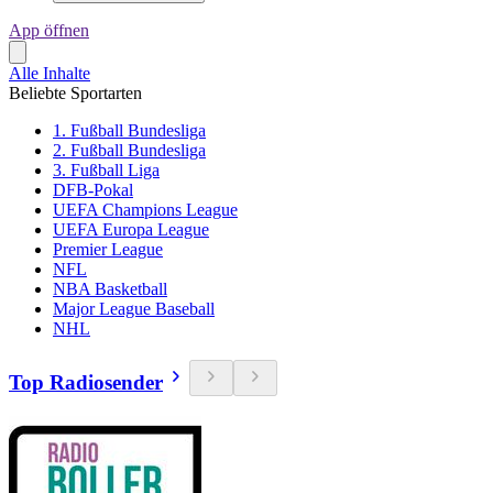
App öffnen
Alle Inhalte
Beliebte Sportarten
1. Fußball Bundesliga
2. Fußball Bundesliga
3. Fußball Liga
DFB-Pokal
UEFA Champions League
UEFA Europa League
Premier League
NFL
NBA Basketball
Major League Baseball
NHL
Top Radiosender