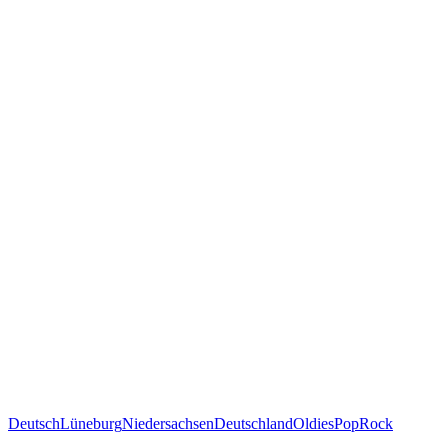
Deutsch
Lüneburg
Niedersachsen
Deutschland
Oldies
Pop
Rock