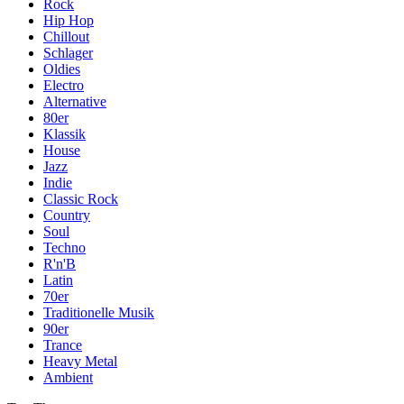
Rock
Hip Hop
Chillout
Schlager
Oldies
Electro
Alternative
80er
Klassik
House
Jazz
Indie
Classic Rock
Country
Soul
Techno
R'n'B
Latin
70er
Traditionelle Musik
90er
Trance
Heavy Metal
Ambient