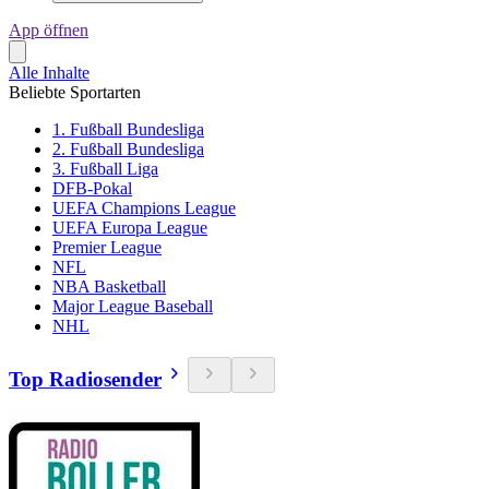
App öffnen
Alle Inhalte
Beliebte Sportarten
1. Fußball Bundesliga
2. Fußball Bundesliga
3. Fußball Liga
DFB-Pokal
UEFA Champions League
UEFA Europa League
Premier League
NFL
NBA Basketball
Major League Baseball
NHL
Top Radiosender