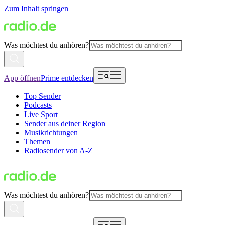
Zum Inhalt springen
Was möchtest du anhören?
App öffnen
Prime entdecken
Top Sender
Podcasts
Live Sport
Sender aus deiner Region
Musikrichtungen
Themen
Radiosender von A-Z
Was möchtest du anhören?