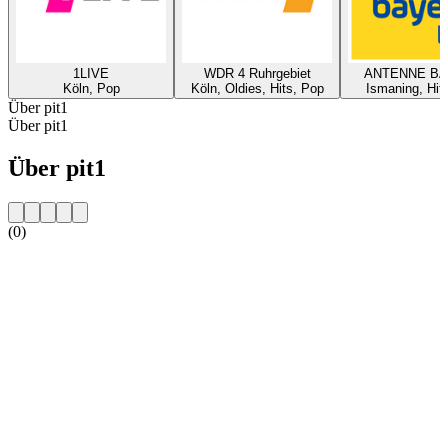
1LIVE
WDR 4 Ruhrgebiet
ANTENNE B
Köln, Pop
Köln, Oldies, Hits, Pop
Ismaning, Hit
Über pit1
Über pit1
Über pit1
(0)
Sender-Website