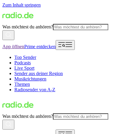
Zum Inhalt springen
Was möchtest du anhören?
App öffnen
Prime entdecken
Top Sender
Podcasts
Live Sport
Sender aus deiner Region
Musikrichtungen
Themen
Radiosender von A-Z
Was möchtest du anhören?