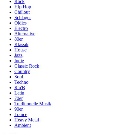
Rock
Hip Hop
Chillout
Schlager
Oldies
Electro
Alternative
80er
Klassik
House
Jazz
Indie
Classic Rock
Country
Soul
Techno
R'n'B
Latin
70er
Traditionelle Musik
90er
Trance
Heavy Metal
Ambient