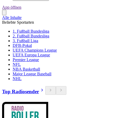
App öffnen
Alle Inhalte
Beliebte Sportarten
1. Fußball Bundesliga
2. Fußball Bundesliga
3. Fußball Liga
DFB-Pokal
UEFA Champions League
UEFA Europa League
Premier League
NFL
NBA Basketball
Major League Baseball
NHL
Top Radiosender