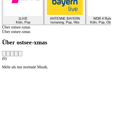
1LIVE
ANTENNE BAYERN
WDR 4 Ruhrg
Köln, Pop
Ismaning, Pop, Hits
Köln, Pop, Oldi
Über ostsee-xmas
Über ostsee-xmas
Über ostsee-xmas
(0)
Mehr als nur normale Musik.
Sender-Website