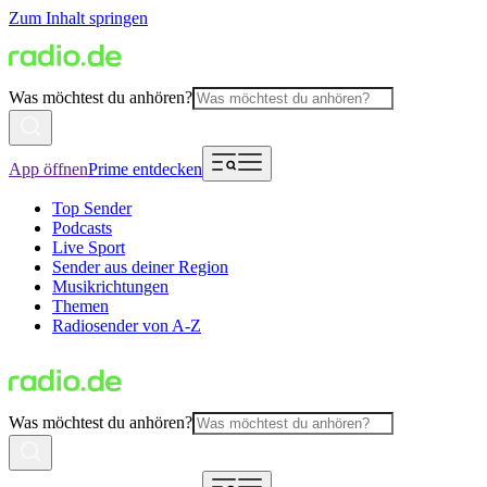
Zum Inhalt springen
Was möchtest du anhören?
App öffnen
Prime entdecken
Top Sender
Podcasts
Live Sport
Sender aus deiner Region
Musikrichtungen
Themen
Radiosender von A-Z
Was möchtest du anhören?