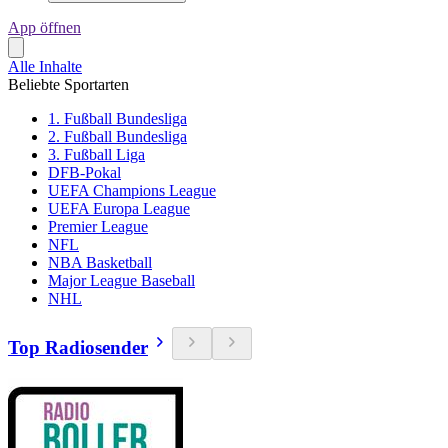
App öffnen
Alle Inhalte
Beliebte Sportarten
1. Fußball Bundesliga
2. Fußball Bundesliga
3. Fußball Liga
DFB-Pokal
UEFA Champions League
UEFA Europa League
Premier League
NFL
NBA Basketball
Major League Baseball
NHL
Top Radiosender