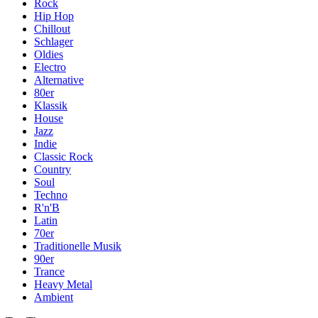
Rock
Hip Hop
Chillout
Schlager
Oldies
Electro
Alternative
80er
Klassik
House
Jazz
Indie
Classic Rock
Country
Soul
Techno
R'n'B
Latin
70er
Traditionelle Musik
90er
Trance
Heavy Metal
Ambient