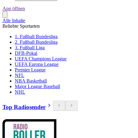
App öffnen
Alle Inhalte
Beliebte Sportarten
1. Fußball Bundesliga
2. Fußball Bundesliga
3. Fußball Liga
DFB-Pokal
UEFA Champions League
UEFA Europa League
Premier League
NFL
NBA Basketball
Major League Baseball
NHL
Top Radiosender