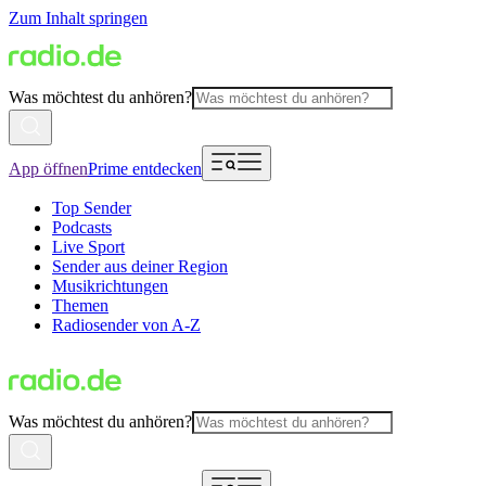
Zum Inhalt springen
Was möchtest du anhören?
App öffnen
Prime entdecken
Top Sender
Podcasts
Live Sport
Sender aus deiner Region
Musikrichtungen
Themen
Radiosender von A-Z
Was möchtest du anhören?