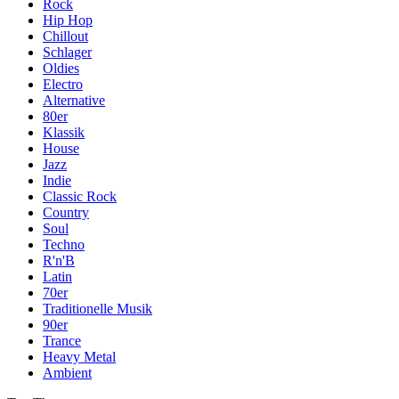
Rock
Hip Hop
Chillout
Schlager
Oldies
Electro
Alternative
80er
Klassik
House
Jazz
Indie
Classic Rock
Country
Soul
Techno
R'n'B
Latin
70er
Traditionelle Musik
90er
Trance
Heavy Metal
Ambient