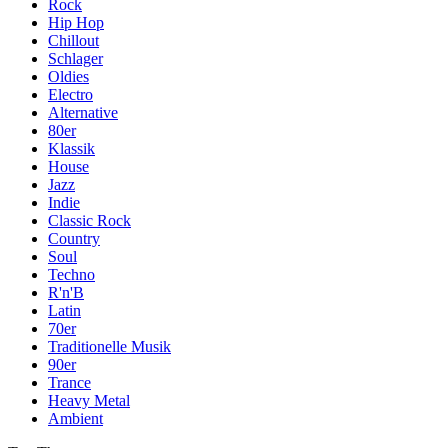
Rock
Hip Hop
Chillout
Schlager
Oldies
Electro
Alternative
80er
Klassik
House
Jazz
Indie
Classic Rock
Country
Soul
Techno
R'n'B
Latin
70er
Traditionelle Musik
90er
Trance
Heavy Metal
Ambient