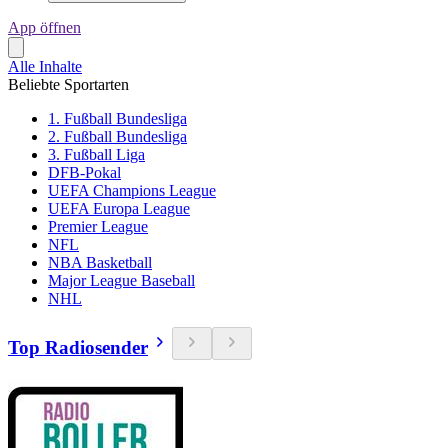
App öffnen
Alle Inhalte
Beliebte Sportarten
1. Fußball Bundesliga
2. Fußball Bundesliga
3. Fußball Liga
DFB-Pokal
UEFA Champions League
UEFA Europa League
Premier League
NFL
NBA Basketball
Major League Baseball
NHL
Top Radiosender