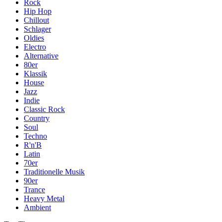
Rock
Hip Hop
Chillout
Schlager
Oldies
Electro
Alternative
80er
Klassik
House
Jazz
Indie
Classic Rock
Country
Soul
Techno
R'n'B
Latin
70er
Traditionelle Musik
90er
Trance
Heavy Metal
Ambient