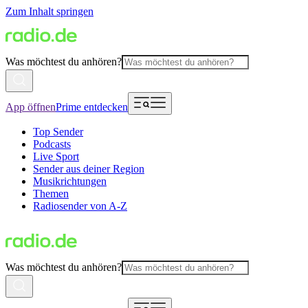
Zum Inhalt springen
Was möchtest du anhören?
App öffnen
Prime entdecken
Top Sender
Podcasts
Live Sport
Sender aus deiner Region
Musikrichtungen
Themen
Radiosender von A-Z
Was möchtest du anhören?