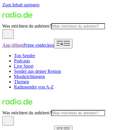
Zum Inhalt springen
Was möchtest du anhören?
App öffnen
Prime entdecken
Top Sender
Podcasts
Live Sport
Sender aus deiner Region
Musikrichtungen
Themen
Radiosender von A-Z
Was möchtest du anhören?