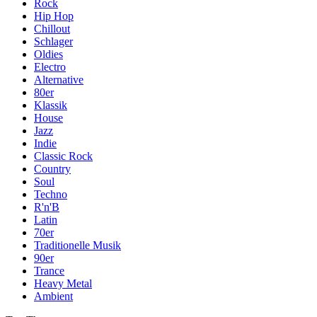
Rock
Hip Hop
Chillout
Schlager
Oldies
Electro
Alternative
80er
Klassik
House
Jazz
Indie
Classic Rock
Country
Soul
Techno
R'n'B
Latin
70er
Traditionelle Musik
90er
Trance
Heavy Metal
Ambient