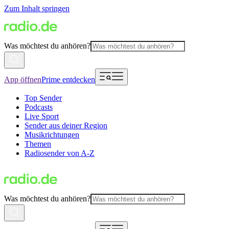
Zum Inhalt springen
Was möchtest du anhören?
App öffnen
Prime entdecken
Top Sender
Podcasts
Live Sport
Sender aus deiner Region
Musikrichtungen
Themen
Radiosender von A-Z
Was möchtest du anhören?