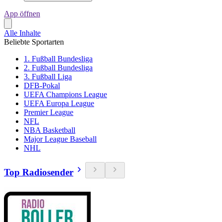
App öffnen
Alle Inhalte
Beliebte Sportarten
1. Fußball Bundesliga
2. Fußball Bundesliga
3. Fußball Liga
DFB-Pokal
UEFA Champions League
UEFA Europa League
Premier League
NFL
NBA Basketball
Major League Baseball
NHL
Top Radiosender