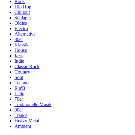
Rock
Hip Hop
Chillout
Schlager
Oldies
Electro
Alternative
80er
Klassik
House
Jazz
Indie
Classic Rock
Country
Soul
Techno
R'n'B
Latin
70er
Traditionelle Musik
90er
Trance
Heavy Metal
Ambient