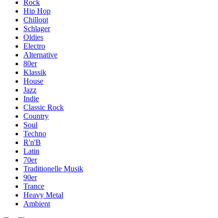
Rock
Hip Hop
Chillout
Schlager
Oldies
Electro
Alternative
80er
Klassik
House
Jazz
Indie
Classic Rock
Country
Soul
Techno
R'n'B
Latin
70er
Traditionelle Musik
90er
Trance
Heavy Metal
Ambient