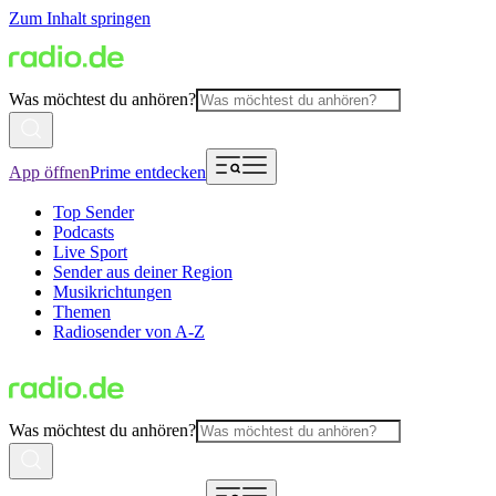
Zum Inhalt springen
Was möchtest du anhören?
App öffnen
Prime entdecken
Top Sender
Podcasts
Live Sport
Sender aus deiner Region
Musikrichtungen
Themen
Radiosender von A-Z
Was möchtest du anhören?