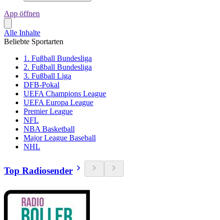
App öffnen
Alle Inhalte
Beliebte Sportarten
1. Fußball Bundesliga
2. Fußball Bundesliga
3. Fußball Liga
DFB-Pokal
UEFA Champions League
UEFA Europa League
Premier League
NFL
NBA Basketball
Major League Baseball
NHL
Top Radiosender