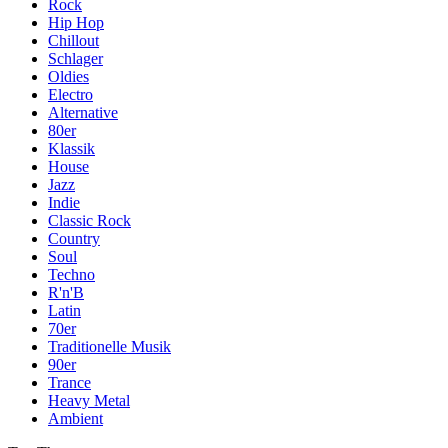
Rock
Hip Hop
Chillout
Schlager
Oldies
Electro
Alternative
80er
Klassik
House
Jazz
Indie
Classic Rock
Country
Soul
Techno
R'n'B
Latin
70er
Traditionelle Musik
90er
Trance
Heavy Metal
Ambient