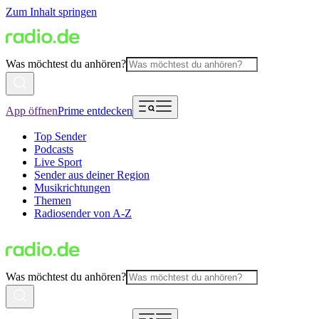
Zum Inhalt springen
Was möchtest du anhören?
App öffnen
Prime entdecken
Top Sender
Podcasts
Live Sport
Sender aus deiner Region
Musikrichtungen
Themen
Radiosender von A-Z
Was möchtest du anhören?