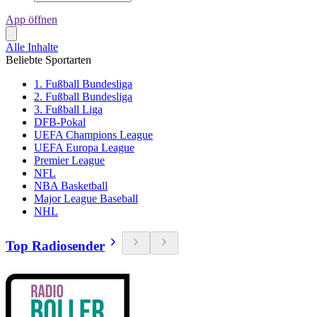
App öffnen
Alle Inhalte
Beliebte Sportarten
1. Fußball Bundesliga
2. Fußball Bundesliga
3. Fußball Liga
DFB-Pokal
UEFA Champions League
UEFA Europa League
Premier League
NFL
NBA Basketball
Major League Baseball
NHL
Top Radiosender