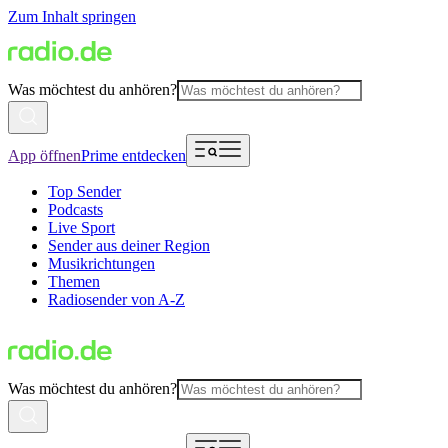
Zum Inhalt springen
Was möchtest du anhören?
App öffnen
Prime entdecken
Top Sender
Podcasts
Live Sport
Sender aus deiner Region
Musikrichtungen
Themen
Radiosender von A-Z
Was möchtest du anhören?