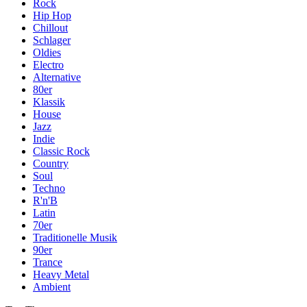
Rock
Hip Hop
Chillout
Schlager
Oldies
Electro
Alternative
80er
Klassik
House
Jazz
Indie
Classic Rock
Country
Soul
Techno
R'n'B
Latin
70er
Traditionelle Musik
90er
Trance
Heavy Metal
Ambient