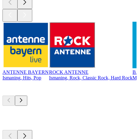
ANTENNE BAYERN
ROCK ANTENNE
BA
Ismaning, Hits, Pop
Ismaning, Rock, Classic Rock, Hard Rock
Mü
Top
Podcasts
Top
Podcasts
Top
Podcasts