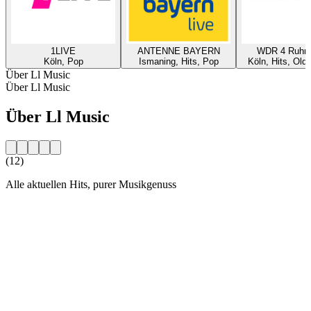
1LIVE
ANTENNE BAYERN
WDR 4 Ruhrg
Köln, Pop
Ismaning, Hits, Pop
Köln, Hits, Old
Über Ll Music
Über Ll Music
Über Ll Music
(12)
Alle aktuellen Hits, purer Musikgenuss
Sender-Website