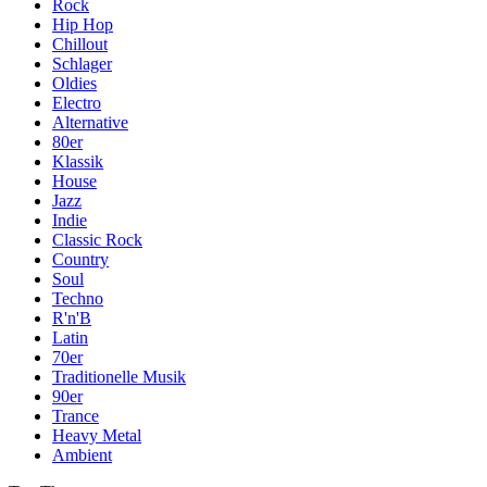
Rock
Hip Hop
Chillout
Schlager
Oldies
Electro
Alternative
80er
Klassik
House
Jazz
Indie
Classic Rock
Country
Soul
Techno
R'n'B
Latin
70er
Traditionelle Musik
90er
Trance
Heavy Metal
Ambient