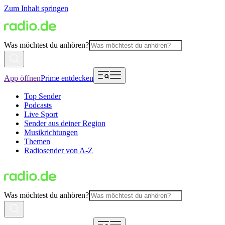
Zum Inhalt springen
Was möchtest du anhören?
App öffnen
Prime entdecken
Top Sender
Podcasts
Live Sport
Sender aus deiner Region
Musikrichtungen
Themen
Radiosender von A-Z
Was möchtest du anhören?