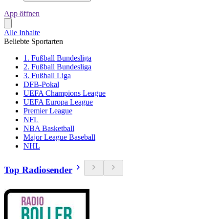
App öffnen
Alle Inhalte
Beliebte Sportarten
1. Fußball Bundesliga
2. Fußball Bundesliga
3. Fußball Liga
DFB-Pokal
UEFA Champions League
UEFA Europa League
Premier League
NFL
NBA Basketball
Major League Baseball
NHL
Top Radiosender