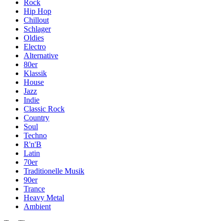
Rock
Hip Hop
Chillout
Schlager
Oldies
Electro
Alternative
80er
Klassik
House
Jazz
Indie
Classic Rock
Country
Soul
Techno
R'n'B
Latin
70er
Traditionelle Musik
90er
Trance
Heavy Metal
Ambient