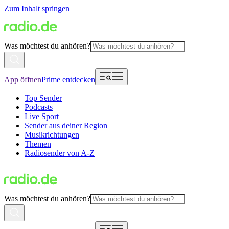
Zum Inhalt springen
Was möchtest du anhören?
App öffnen
Prime entdecken
Top Sender
Podcasts
Live Sport
Sender aus deiner Region
Musikrichtungen
Themen
Radiosender von A-Z
Was möchtest du anhören?