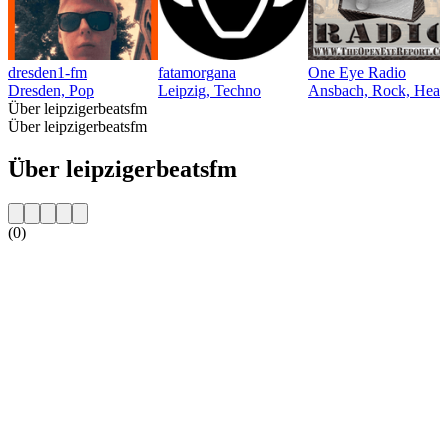
dresden1-fm
fatamorgana
One Eye Radio
Dresden, Pop
Leipzig, Techno
Ansbach, Rock, Heavy
Über leipzigerbeatsfm
Über leipzigerbeatsfm
Über leipzigerbeatsfm
(0)
Sender-Website