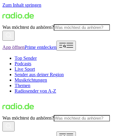
Zum Inhalt springen
Was möchtest du anhören?
App öffnen
Prime entdecken
Top Sender
Podcasts
Live Sport
Sender aus deiner Region
Musikrichtungen
Themen
Radiosender von A-Z
Was möchtest du anhören?