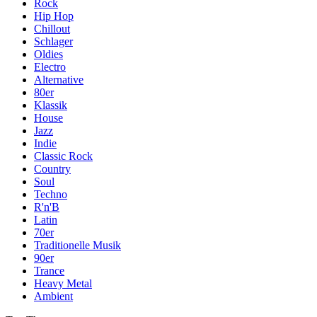
Rock
Hip Hop
Chillout
Schlager
Oldies
Electro
Alternative
80er
Klassik
House
Jazz
Indie
Classic Rock
Country
Soul
Techno
R'n'B
Latin
70er
Traditionelle Musik
90er
Trance
Heavy Metal
Ambient