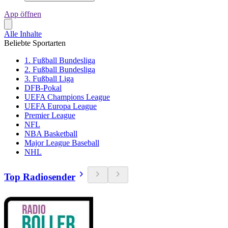
App öffnen
Alle Inhalte
Beliebte Sportarten
1. Fußball Bundesliga
2. Fußball Bundesliga
3. Fußball Liga
DFB-Pokal
UEFA Champions League
UEFA Europa League
Premier League
NFL
NBA Basketball
Major League Baseball
NHL
Top Radiosender