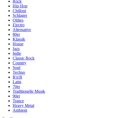
Rock
Hip Hop
Chillout
Schlager
Oldies
Electro
Alternative
80er
Klassik
House
Jazz
Indie
Classic Rock
Country
Soul
Techno
R'n'B
Latin
70er
Traditionelle Musik
90er
Trance
Heavy Metal
Ambient