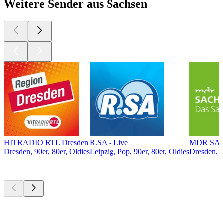
Weitere Sender aus Sachsen
HITRADIO RTL Dresden
R.SA - Live
MDR SAC
Dresden, 90er, 80er, Oldies
Leipzig, Pop, 90er, 80er, Oldies
Dresden, P
Top
Podcasts
Top
Podcasts
Top
Podcasts