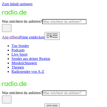
Zum Inhalt springen
Was möchtest du anhören?
App öffnen
Prime entdecken
Top Sender
Podcasts
Live Sport
Sender aus deiner Region
Musikrichtungen
Themen
Radiosender von A-Z
Was möchtest du anhören?