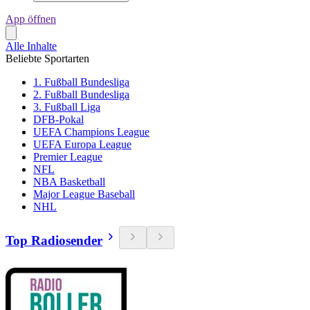
App öffnen
Alle Inhalte
Beliebte Sportarten
1. Fußball Bundesliga
2. Fußball Bundesliga
3. Fußball Liga
DFB-Pokal
UEFA Champions League
UEFA Europa League
Premier League
NFL
NBA Basketball
Major League Baseball
NHL
Top Radiosender