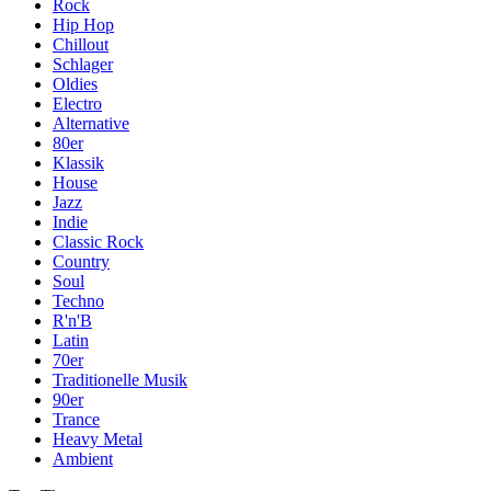
Rock
Hip Hop
Chillout
Schlager
Oldies
Electro
Alternative
80er
Klassik
House
Jazz
Indie
Classic Rock
Country
Soul
Techno
R'n'B
Latin
70er
Traditionelle Musik
90er
Trance
Heavy Metal
Ambient