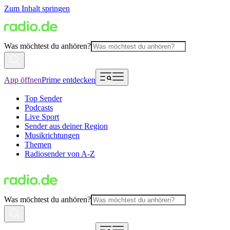
Zum Inhalt springen
Was möchtest du anhören?
App öffnen
Prime entdecken
Top Sender
Podcasts
Live Sport
Sender aus deiner Region
Musikrichtungen
Themen
Radiosender von A-Z
Was möchtest du anhören?