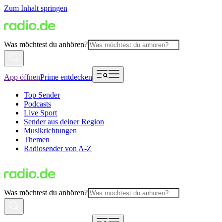
Zum Inhalt springen
Was möchtest du anhören?
App öffnen
Prime entdecken
Top Sender
Podcasts
Live Sport
Sender aus deiner Region
Musikrichtungen
Themen
Radiosender von A-Z
Was möchtest du anhören?