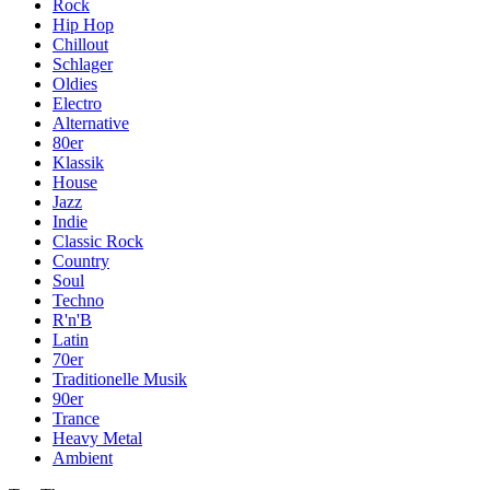
Rock
Hip Hop
Chillout
Schlager
Oldies
Electro
Alternative
80er
Klassik
House
Jazz
Indie
Classic Rock
Country
Soul
Techno
R'n'B
Latin
70er
Traditionelle Musik
90er
Trance
Heavy Metal
Ambient