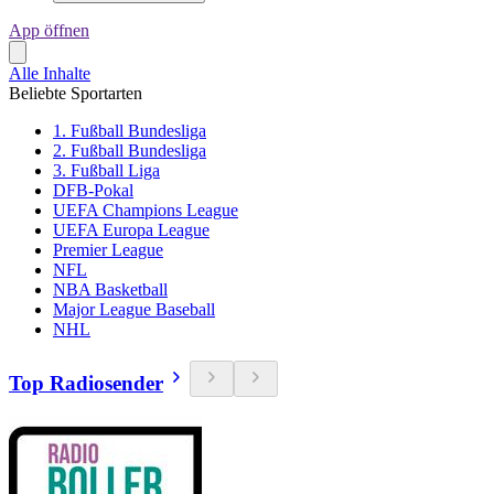
App öffnen
Alle Inhalte
Beliebte Sportarten
1. Fußball Bundesliga
2. Fußball Bundesliga
3. Fußball Liga
DFB-Pokal
UEFA Champions League
UEFA Europa League
Premier League
NFL
NBA Basketball
Major League Baseball
NHL
Top Radiosender