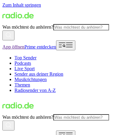
Zum Inhalt springen
Was möchtest du anhören?
App öffnen
Prime entdecken
Top Sender
Podcasts
Live Sport
Sender aus deiner Region
Musikrichtungen
Themen
Radiosender von A-Z
Was möchtest du anhören?