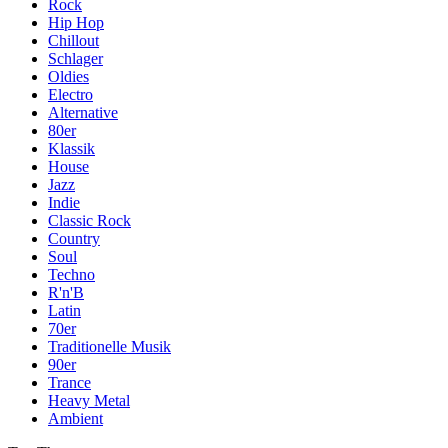
Rock
Hip Hop
Chillout
Schlager
Oldies
Electro
Alternative
80er
Klassik
House
Jazz
Indie
Classic Rock
Country
Soul
Techno
R'n'B
Latin
70er
Traditionelle Musik
90er
Trance
Heavy Metal
Ambient