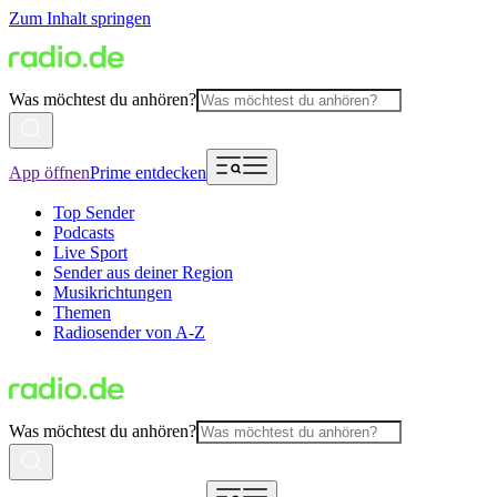
Zum Inhalt springen
Was möchtest du anhören?
App öffnen
Prime entdecken
Top Sender
Podcasts
Live Sport
Sender aus deiner Region
Musikrichtungen
Themen
Radiosender von A-Z
Was möchtest du anhören?