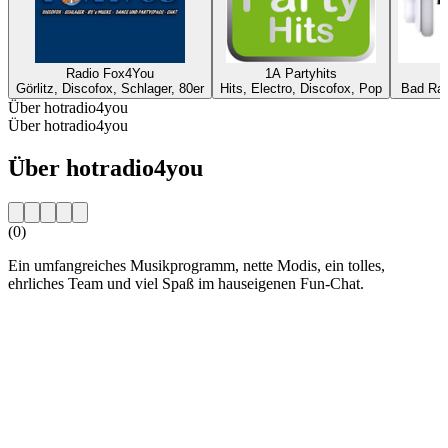
Radio Fox4You
1A Partyhits
Görlitz, Discofox, Schlager, 80er
Hits, Electro, Discofox, Pop
Bad Rap
Über hotradio4you
Über hotradio4you
Über hotradio4you
(0)
Ein umfangreiches Musikprogramm, nette Modis, ein tolles,
ehrliches Team und viel Spaß im hauseigenen Fun-Chat.
Sender-Website