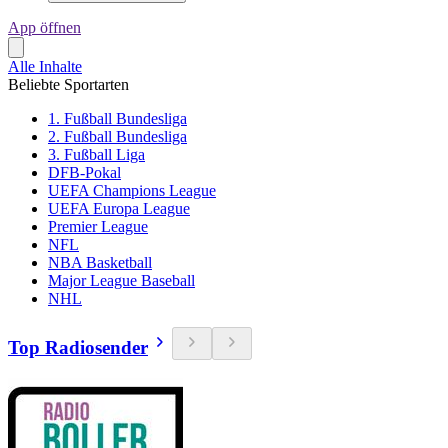
App öffnen
Alle Inhalte
Beliebte Sportarten
1. Fußball Bundesliga
2. Fußball Bundesliga
3. Fußball Liga
DFB-Pokal
UEFA Champions League
UEFA Europa League
Premier League
NFL
NBA Basketball
Major League Baseball
NHL
Top Radiosender