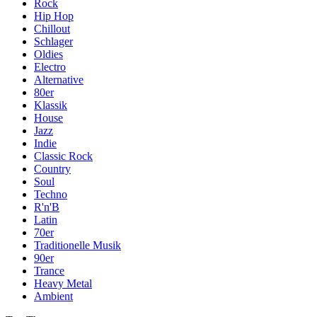
Rock
Hip Hop
Chillout
Schlager
Oldies
Electro
Alternative
80er
Klassik
House
Jazz
Indie
Classic Rock
Country
Soul
Techno
R'n'B
Latin
70er
Traditionelle Musik
90er
Trance
Heavy Metal
Ambient