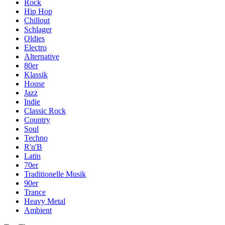
Rock
Hip Hop
Chillout
Schlager
Oldies
Electro
Alternative
80er
Klassik
House
Jazz
Indie
Classic Rock
Country
Soul
Techno
R'n'B
Latin
70er
Traditionelle Musik
90er
Trance
Heavy Metal
Ambient