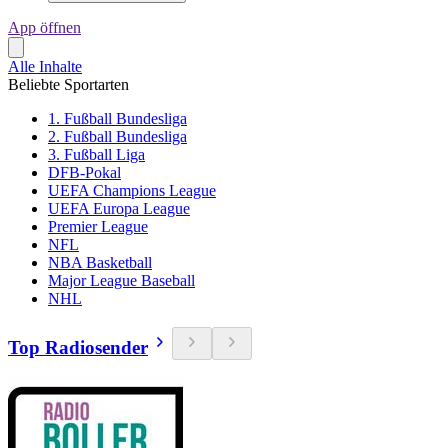
App öffnen
Alle Inhalte
Beliebte Sportarten
1. Fußball Bundesliga
2. Fußball Bundesliga
3. Fußball Liga
DFB-Pokal
UEFA Champions League
UEFA Europa League
Premier League
NFL
NBA Basketball
Major League Baseball
NHL
Top Radiosender