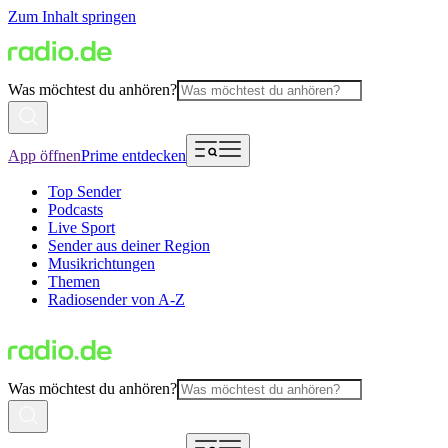
Zum Inhalt springen
Was möchtest du anhören?
App öffnen
Prime entdecken
Top Sender
Podcasts
Live Sport
Sender aus deiner Region
Musikrichtungen
Themen
Radiosender von A-Z
Was möchtest du anhören?