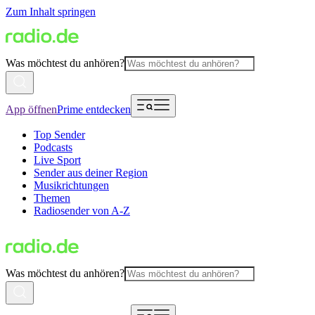
Zum Inhalt springen
Was möchtest du anhören?
App öffnen
Prime entdecken
Top Sender
Podcasts
Live Sport
Sender aus deiner Region
Musikrichtungen
Themen
Radiosender von A-Z
Was möchtest du anhören?