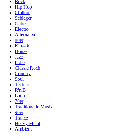
Rock
Hip Hop
Chillout
Schlager
Oldies
Electro
Alternative
80er
Klassik
House
Jazz
Indie
Classic Rock
Country
Soul
Techno
R'n'B
Latin
70er
Traditionelle Musik
90er
Trance
Heavy Metal
Ambient