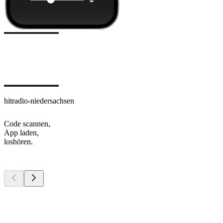
hitradio-niedersachsen
Code scannen,
App laden,
loshören.
Top
Podcasts
Top
Podcasts
Top
Podcasts