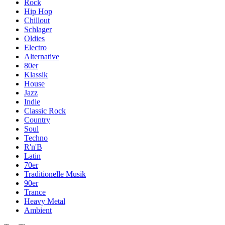
Rock
Hip Hop
Chillout
Schlager
Oldies
Electro
Alternative
80er
Klassik
House
Jazz
Indie
Classic Rock
Country
Soul
Techno
R'n'B
Latin
70er
Traditionelle Musik
90er
Trance
Heavy Metal
Ambient