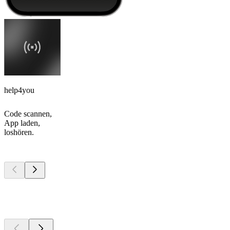
help4you
Code scannen,
App laden,
loshören.
Top
Podcasts
Top
Podcasts
Top
Podcasts