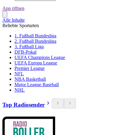
App öffnen
Alle Inhalte
Beliebte Sportarten
1. Fußball Bundesliga
2. Fußball Bundesliga
3. Fußball Liga
DFB-Pokal
UEFA Champions League
UEFA Europa League
Premier League
NFL
NBA Basketball
Major League Baseball
NHL
Top Radiosender