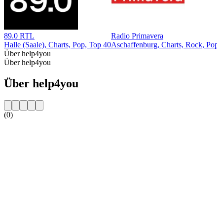
89.0 RTL
Radio Primavera
Halle (Saale), Charts, Pop, Top 40
Aschaffenburg, Charts, Rock, Pop,
Über help4you
Über help4you
Über help4you
(0)
Sender-Website