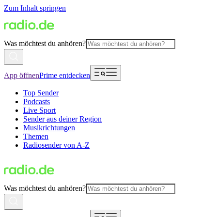
Zum Inhalt springen
Was möchtest du anhören?
App öffnen
Prime entdecken
Top Sender
Podcasts
Live Sport
Sender aus deiner Region
Musikrichtungen
Themen
Radiosender von A-Z
Was möchtest du anhören?