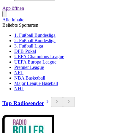
App öffnen
Alle Inhalte
Beliebte Sportarten
1. Fußball Bundesliga
2. Fußball Bundesliga
3. Fußball Liga
DFB-Pokal
UEFA Champions League
UEFA Europa League
Premier League
NFL
NBA Basketball
Major League Baseball
NHL
Top Radiosender