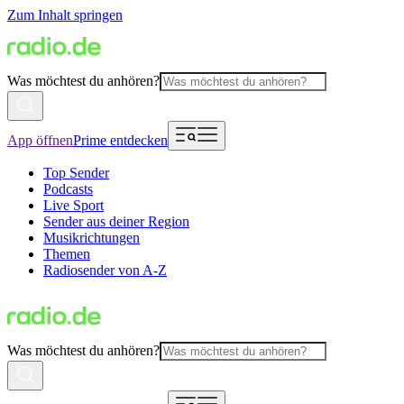
Zum Inhalt springen
Was möchtest du anhören?
App öffnen
Prime entdecken
Top Sender
Podcasts
Live Sport
Sender aus deiner Region
Musikrichtungen
Themen
Radiosender von A-Z
Was möchtest du anhören?