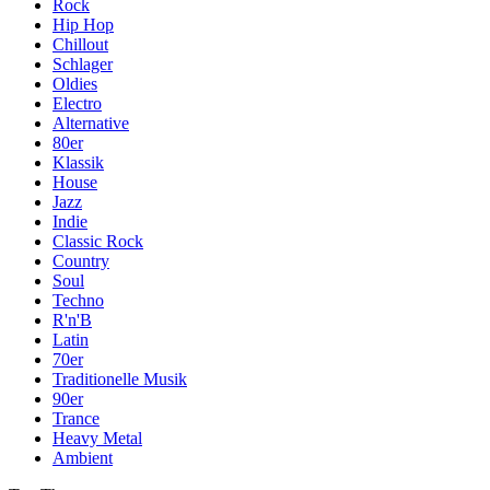
Rock
Hip Hop
Chillout
Schlager
Oldies
Electro
Alternative
80er
Klassik
House
Jazz
Indie
Classic Rock
Country
Soul
Techno
R'n'B
Latin
70er
Traditionelle Musik
90er
Trance
Heavy Metal
Ambient