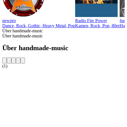
newpro
Radio Fire Power
fuen
Dance, Rock, Gothic, Heavy Metal, Pop
Kamen, Rock, Pop, 80er
Ham
Über handmade-music
Über handmade-music
Über handmade-music
(1)
Sender-Website