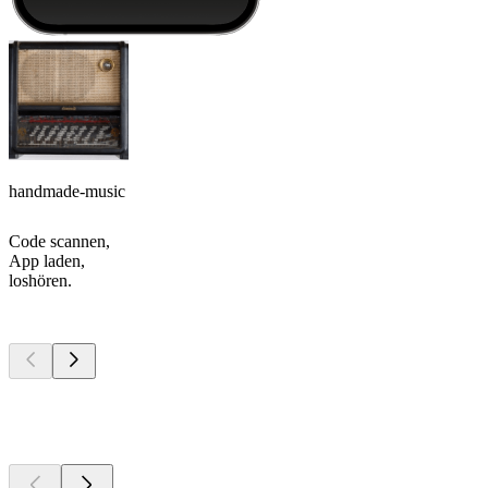
handmade-music
Code scannen,
App laden,
loshören.
Top
Podcasts
Top
Podcasts
Top
Podcasts