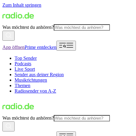
Zum Inhalt springen
Was möchtest du anhören?
App öffnen
Prime entdecken
Top Sender
Podcasts
Live Sport
Sender aus deiner Region
Musikrichtungen
Themen
Radiosender von A-Z
Was möchtest du anhören?