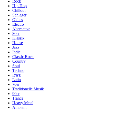
Rock
Hip Hop
Chillout
Schlager
Oldies
Electro
Alternative
80er
Klassik
House
Jazz
Indie
Classic Rock
Country
Soul
Techno
R'n'B
Latin
70er
Traditionelle Musik
90er
Trance
Heavy Metal
Ambient