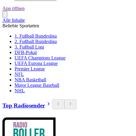
App öffnen
Alle Inhalte
Beliebte Sportarten
1. Fußball Bundesliga
2. Fußball Bundesliga
3. Fußball Liga
DFB-Pokal
UEFA Champions League
UEFA Europa League
Premier League
NFL
NBA Basketball
Major League Baseball
NHL
Top Radiosender