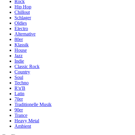
Rock
Hip Hop
Chillout
Schlager
Oldies
Electro
Alternative
80er
Klassik
House
Jazz
Indie
Classic Rock
Country
Soul
Techno
R'n'B
Latin
70er
Traditionelle Musik
90er
Trance
Heavy Metal
Ambient