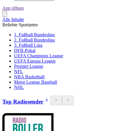
App öffnen
Alle Inhalte
Beliebte Sportarten
1. Fußball Bundesliga
2. Fußball Bundesliga
3. Fußball Liga
DFB-Pokal
UEFA Champions League
UEFA Europa League
Premier League
NFL
NBA Basketball
Major League Baseball
NHL
Top Radiosender