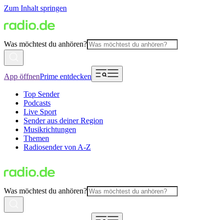
Zum Inhalt springen
Was möchtest du anhören?
App öffnen
Prime entdecken
Top Sender
Podcasts
Live Sport
Sender aus deiner Region
Musikrichtungen
Themen
Radiosender von A-Z
Was möchtest du anhören?