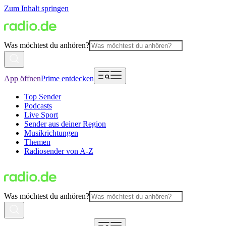
Zum Inhalt springen
Was möchtest du anhören?
App öffnen
Prime entdecken
Top Sender
Podcasts
Live Sport
Sender aus deiner Region
Musikrichtungen
Themen
Radiosender von A-Z
Was möchtest du anhören?