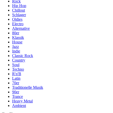
Rock
Hip Hop
Chillout
Schlager
Oldies
Electro
Alternative
80er
Klassik
House
Jazz
Indie
Classic Rock
Country
Soul
Techno
R'n'B
Latin
70er
Traditionelle Musik
90er
Trance
Heavy Metal
Ambient