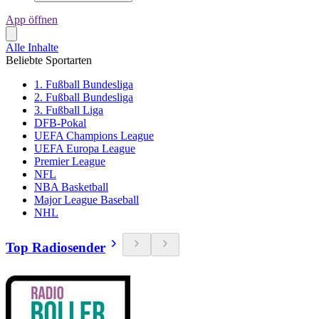
App öffnen
Alle Inhalte
Beliebte Sportarten
1. Fußball Bundesliga
2. Fußball Bundesliga
3. Fußball Liga
DFB-Pokal
UEFA Champions League
UEFA Europa League
Premier League
NFL
NBA Basketball
Major League Baseball
NHL
Top Radiosender