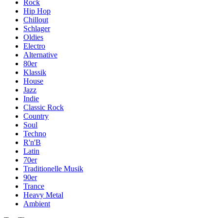
Rock
Hip Hop
Chillout
Schlager
Oldies
Electro
Alternative
80er
Klassik
House
Jazz
Indie
Classic Rock
Country
Soul
Techno
R'n'B
Latin
70er
Traditionelle Musik
90er
Trance
Heavy Metal
Ambient