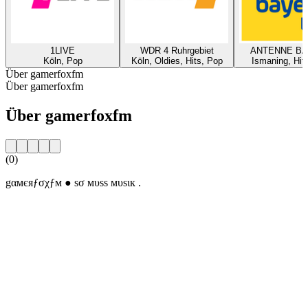
1LIVE
WDR 4 Ruhrgebiet
ANTENNE B
Köln, Pop
Köln, Oldies, Hits, Pop
Ismaning, Hit
Über gamerfoxfm
Über gamerfoxfm
Über gamerfoxfm
(0)
gαмєяƒσχƒм ● ѕσ мυss мυѕιк .
Sender-Website