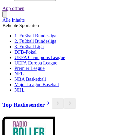
App öffnen
Alle Inhalte
Beliebte Sportarten
1. Fußball Bundesliga
2. Fußball Bundesliga
3. Fußball Liga
DFB-Pokal
UEFA Champions League
UEFA Europa League
Premier League
NFL
NBA Basketball
Major League Baseball
NHL
Top Radiosender