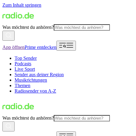
Zum Inhalt springen
Was möchtest du anhören?
App öffnen
Prime entdecken
Top Sender
Podcasts
Live Sport
Sender aus deiner Region
Musikrichtungen
Themen
Radiosender von A-Z
Was möchtest du anhören?