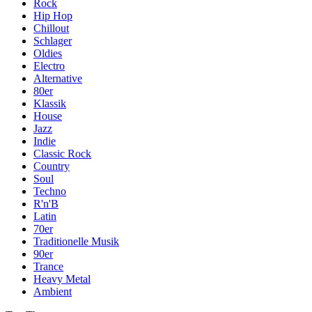
Rock
Hip Hop
Chillout
Schlager
Oldies
Electro
Alternative
80er
Klassik
House
Jazz
Indie
Classic Rock
Country
Soul
Techno
R'n'B
Latin
70er
Traditionelle Musik
90er
Trance
Heavy Metal
Ambient