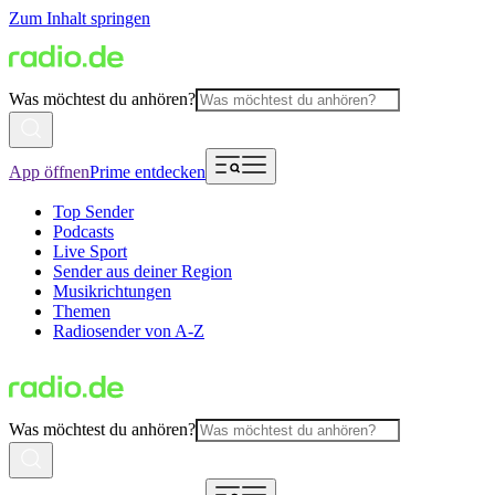
Zum Inhalt springen
Was möchtest du anhören?
App öffnen
Prime entdecken
Top Sender
Podcasts
Live Sport
Sender aus deiner Region
Musikrichtungen
Themen
Radiosender von A-Z
Was möchtest du anhören?