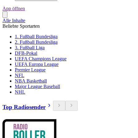
App öffnen
Alle Inhalte
Beliebte Sportarten
1. Fußball Bundesliga
2. Fußball Bundesliga
3. Fußball Liga
DFB-Pokal
UEFA Champions League
UEFA Europa League
Premier League
NFL
NBA Basketball
Major League Baseball
NHL
Top Radiosender