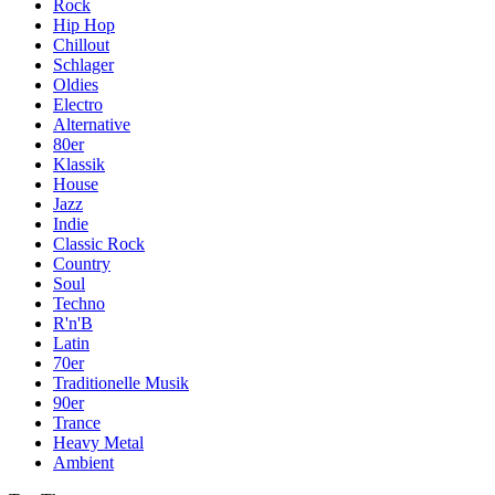
Rock
Hip Hop
Chillout
Schlager
Oldies
Electro
Alternative
80er
Klassik
House
Jazz
Indie
Classic Rock
Country
Soul
Techno
R'n'B
Latin
70er
Traditionelle Musik
90er
Trance
Heavy Metal
Ambient