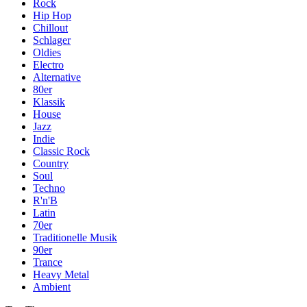
Rock
Hip Hop
Chillout
Schlager
Oldies
Electro
Alternative
80er
Klassik
House
Jazz
Indie
Classic Rock
Country
Soul
Techno
R'n'B
Latin
70er
Traditionelle Musik
90er
Trance
Heavy Metal
Ambient