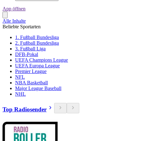
App öffnen
Alle Inhalte
Beliebte Sportarten
1. Fußball Bundesliga
2. Fußball Bundesliga
3. Fußball Liga
DFB-Pokal
UEFA Champions League
UEFA Europa League
Premier League
NFL
NBA Basketball
Major League Baseball
NHL
Top Radiosender