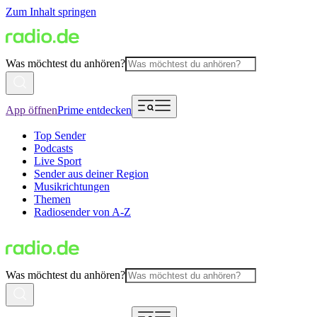
Zum Inhalt springen
Was möchtest du anhören?
App öffnen
Prime entdecken
Top Sender
Podcasts
Live Sport
Sender aus deiner Region
Musikrichtungen
Themen
Radiosender von A-Z
Was möchtest du anhören?