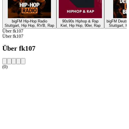
bigFM Hip-Hop Radio
90s90s Hiphop & Rap
bigFM Deutsc
Stuttgart, Hip Hop, R'n'B, Rap
Kiel, Hip Hop, 90er, Rap
Stuttgart, H
Über fk107
Über fk107
Über fk107
(0)
Sender-Website