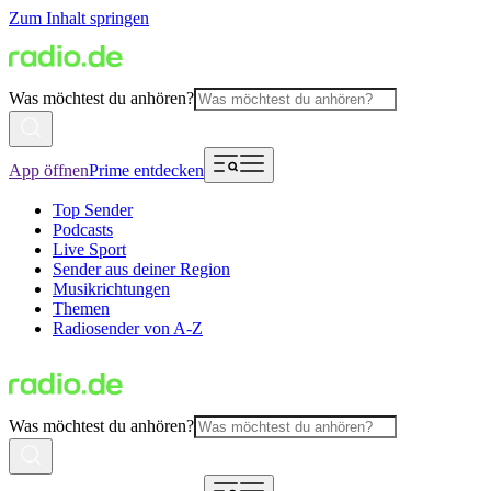
Zum Inhalt springen
Was möchtest du anhören?
App öffnen
Prime entdecken
Top Sender
Podcasts
Live Sport
Sender aus deiner Region
Musikrichtungen
Themen
Radiosender von A-Z
Was möchtest du anhören?