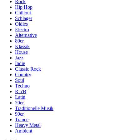
Rock
Hip Hop
Chillout
Schlager
Oldies
Electro
Alternative
80er
Klassik
House
Jazz
Indie
Classic Rock
Country
Soul
Techno
R'n'B
Latin
70er
Traditionelle Musik
90er
Trance
Heavy Metal
Ambient