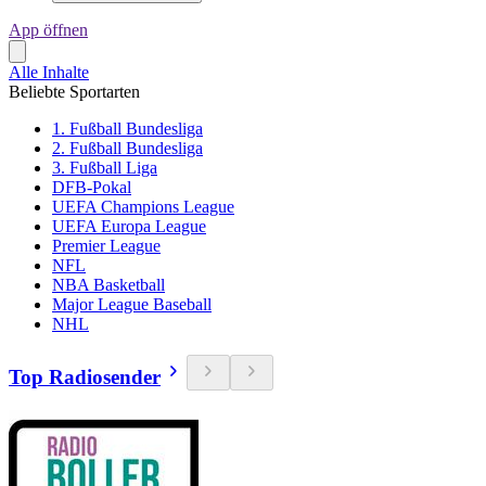
App öffnen
Alle Inhalte
Beliebte Sportarten
1. Fußball Bundesliga
2. Fußball Bundesliga
3. Fußball Liga
DFB-Pokal
UEFA Champions League
UEFA Europa League
Premier League
NFL
NBA Basketball
Major League Baseball
NHL
Top Radiosender