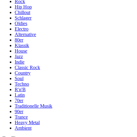
Rock
Hip Hop
Chillout
Schlager
Oldies
Electro
Alternative
80er
Klassik
House
Jazz
Indie
Classic Rock
Country
Soul
Techno
R'n'B
Latin
70er
Traditionelle Musik
90er
Trance
Heavy Metal
Ambient