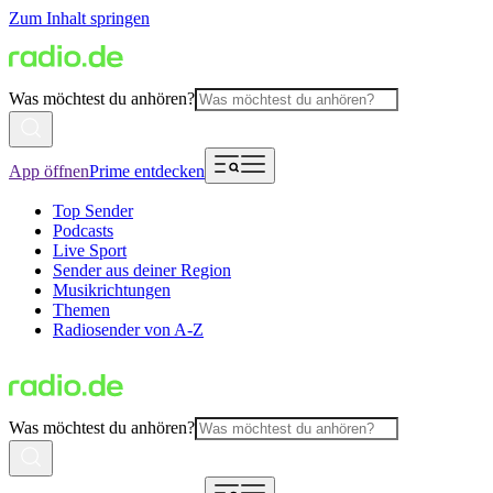
Zum Inhalt springen
Was möchtest du anhören?
App öffnen
Prime entdecken
Top Sender
Podcasts
Live Sport
Sender aus deiner Region
Musikrichtungen
Themen
Radiosender von A-Z
Was möchtest du anhören?