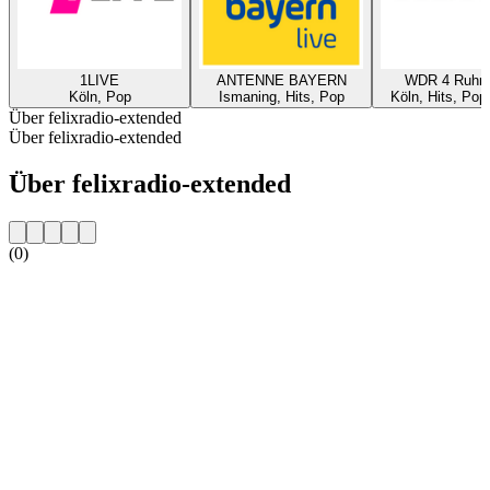
1LIVE
ANTENNE BAYERN
WDR 4 Ruhrg
Köln, Pop
Ismaning, Hits, Pop
Köln, Hits, Pop
Über felixradio-extended
Über felixradio-extended
Über felixradio-extended
(0)
Sender-Website