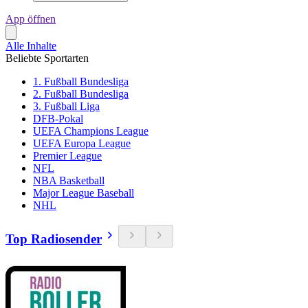
App öffnen
Alle Inhalte
Beliebte Sportarten
1. Fußball Bundesliga
2. Fußball Bundesliga
3. Fußball Liga
DFB-Pokal
UEFA Champions League
UEFA Europa League
Premier League
NFL
NBA Basketball
Major League Baseball
NHL
Top Radiosender