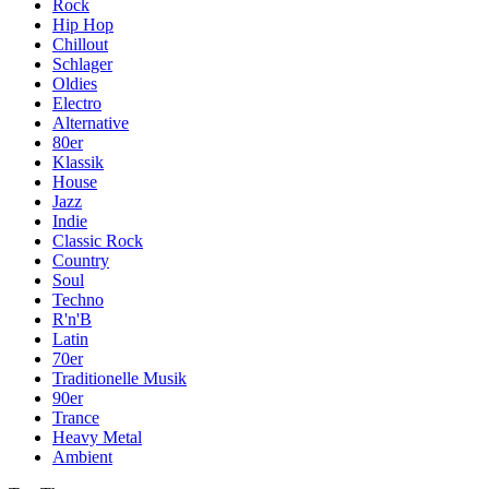
Rock
Hip Hop
Chillout
Schlager
Oldies
Electro
Alternative
80er
Klassik
House
Jazz
Indie
Classic Rock
Country
Soul
Techno
R'n'B
Latin
70er
Traditionelle Musik
90er
Trance
Heavy Metal
Ambient