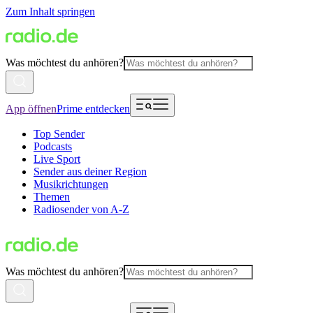
Zum Inhalt springen
Was möchtest du anhören?
App öffnen
Prime entdecken
Top Sender
Podcasts
Live Sport
Sender aus deiner Region
Musikrichtungen
Themen
Radiosender von A-Z
Was möchtest du anhören?