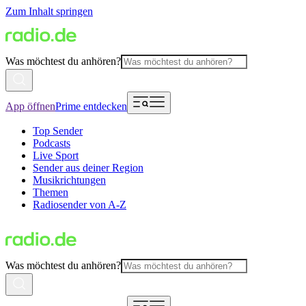
Zum Inhalt springen
Was möchtest du anhören?
App öffnen
Prime entdecken
Top Sender
Podcasts
Live Sport
Sender aus deiner Region
Musikrichtungen
Themen
Radiosender von A-Z
Was möchtest du anhören?