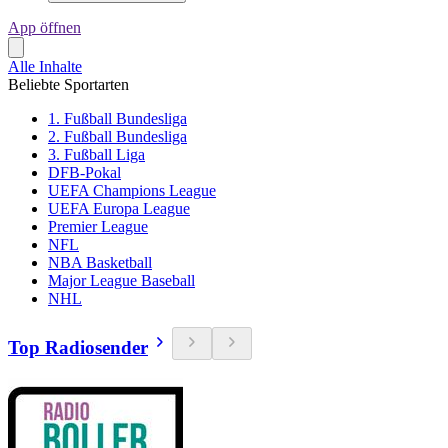
App öffnen
Alle Inhalte
Beliebte Sportarten
1. Fußball Bundesliga
2. Fußball Bundesliga
3. Fußball Liga
DFB-Pokal
UEFA Champions League
UEFA Europa League
Premier League
NFL
NBA Basketball
Major League Baseball
NHL
Top Radiosender