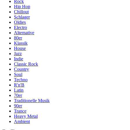
Rock
Hip Hop
Chillout
Schlager
Oldies
Electro
Alternative
80er
Klassik
House
Jazz
Indie
Classic Rock
Country
Soul
Techno
R'n'B
Latin
70er
Traditionelle Musik
90er
Trance
Heavy Metal
Ambient