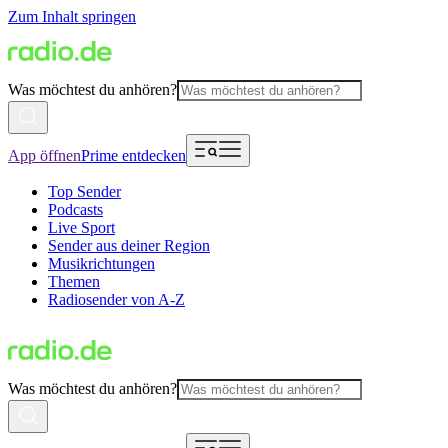
Zum Inhalt springen
Was möchtest du anhören?
App öffnen
Prime entdecken
Top Sender
Podcasts
Live Sport
Sender aus deiner Region
Musikrichtungen
Themen
Radiosender von A-Z
Was möchtest du anhören?