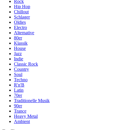
Rock
Hip Hop
Chillout
Schlager
Oldies
Electro
Alternative
80er
Klassik
House
Jazz
Indie
Classic Rock
Country
Soul
Techno
R'n'B
Latin
70er
Traditionelle Musik
90er
Trance
Heavy Metal
Ambient