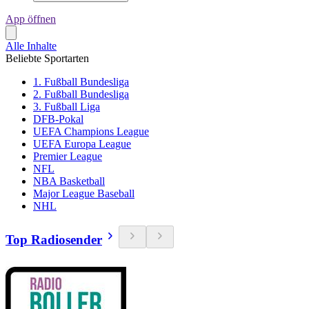
App öffnen
Alle Inhalte
Beliebte Sportarten
1. Fußball Bundesliga
2. Fußball Bundesliga
3. Fußball Liga
DFB-Pokal
UEFA Champions League
UEFA Europa League
Premier League
NFL
NBA Basketball
Major League Baseball
NHL
Top Radiosender