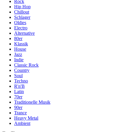
Rock
Hip Hop
Chillout
Schlager
Oldies
Electro
Alternative
80er
Klassik
House
Jazz
Indie
Classic Rock
Country
Soul
Techno
R'n'B
Latin
70er
Traditionelle Musik
90er
Trance
Heavy Metal
Ambient