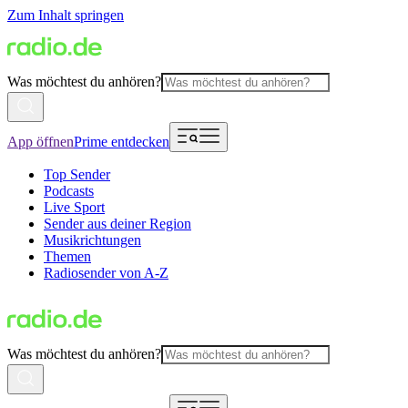
Zum Inhalt springen
Was möchtest du anhören?
App öffnen
Prime entdecken
Top Sender
Podcasts
Live Sport
Sender aus deiner Region
Musikrichtungen
Themen
Radiosender von A-Z
Was möchtest du anhören?