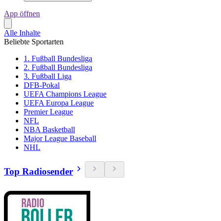
App öffnen
Alle Inhalte
Beliebte Sportarten
1. Fußball Bundesliga
2. Fußball Bundesliga
3. Fußball Liga
DFB-Pokal
UEFA Champions League
UEFA Europa League
Premier League
NFL
NBA Basketball
Major League Baseball
NHL
Top Radiosender