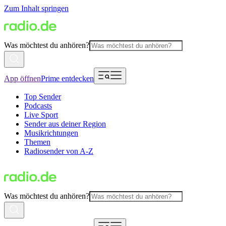
Zum Inhalt springen
Was möchtest du anhören?
App öffnen
Prime entdecken
Top Sender
Podcasts
Live Sport
Sender aus deiner Region
Musikrichtungen
Themen
Radiosender von A-Z
Was möchtest du anhören?