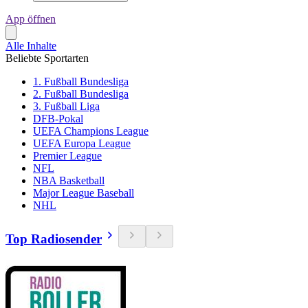
App öffnen
Alle Inhalte
Beliebte Sportarten
1. Fußball Bundesliga
2. Fußball Bundesliga
3. Fußball Liga
DFB-Pokal
UEFA Champions League
UEFA Europa League
Premier League
NFL
NBA Basketball
Major League Baseball
NHL
Top Radiosender