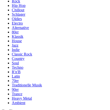
Rock
Hip Hop
Chillout
Schlager
Oldies
Electro
Alternative
80er
Klassik
House
Jazz
Indie
Classic Rock
Country
Soul
Techno
R'n'B
Latin
70er
Traditionelle Musik
90er
Trance
Heavy Metal
Ambient