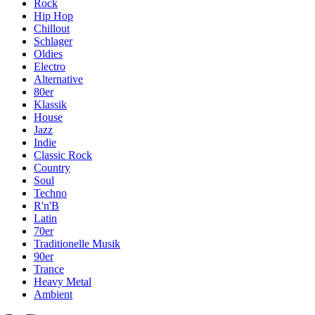
Rock
Hip Hop
Chillout
Schlager
Oldies
Electro
Alternative
80er
Klassik
House
Jazz
Indie
Classic Rock
Country
Soul
Techno
R'n'B
Latin
70er
Traditionelle Musik
90er
Trance
Heavy Metal
Ambient