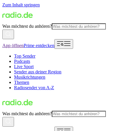
Zum Inhalt springen
Was möchtest du anhören?
App öffnen
Prime entdecken
Top Sender
Podcasts
Live Sport
Sender aus deiner Region
Musikrichtungen
Themen
Radiosender von A-Z
Was möchtest du anhören?