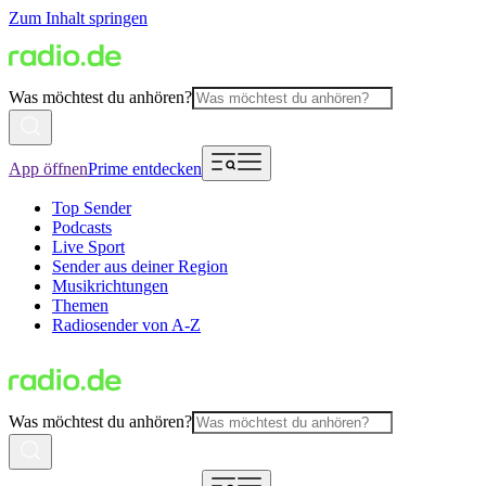
Zum Inhalt springen
Was möchtest du anhören?
App öffnen
Prime entdecken
Top Sender
Podcasts
Live Sport
Sender aus deiner Region
Musikrichtungen
Themen
Radiosender von A-Z
Was möchtest du anhören?