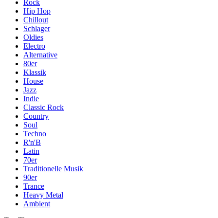
Rock
Hip Hop
Chillout
Schlager
Oldies
Electro
Alternative
80er
Klassik
House
Jazz
Indie
Classic Rock
Country
Soul
Techno
R'n'B
Latin
70er
Traditionelle Musik
90er
Trance
Heavy Metal
Ambient