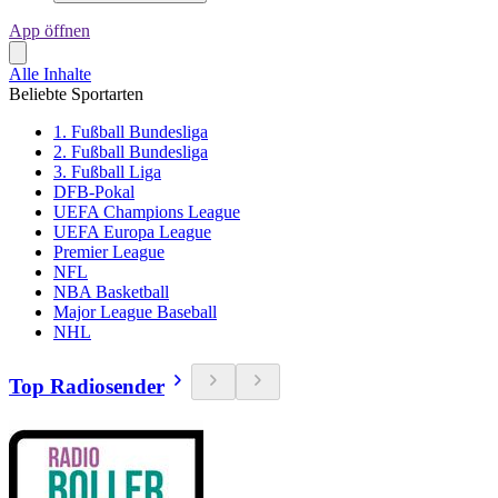
App öffnen
Alle Inhalte
Beliebte Sportarten
1. Fußball Bundesliga
2. Fußball Bundesliga
3. Fußball Liga
DFB-Pokal
UEFA Champions League
UEFA Europa League
Premier League
NFL
NBA Basketball
Major League Baseball
NHL
Top Radiosender