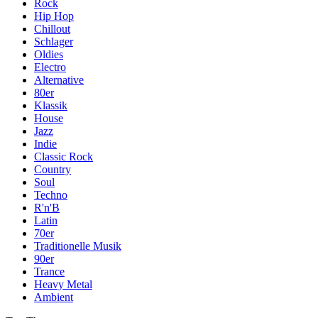
Rock
Hip Hop
Chillout
Schlager
Oldies
Electro
Alternative
80er
Klassik
House
Jazz
Indie
Classic Rock
Country
Soul
Techno
R'n'B
Latin
70er
Traditionelle Musik
90er
Trance
Heavy Metal
Ambient