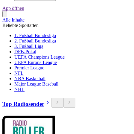
App öffnen
Alle Inhalte
Beliebte Sportarten
1. Fußball Bundesliga
2. Fußball Bundesliga
3. Fußball Liga
DFB-Pokal
UEFA Champions League
UEFA Europa League
Premier League
NFL
NBA Basketball
Major League Baseball
NHL
Top Radiosender