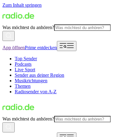
Zum Inhalt springen
Was möchtest du anhören?
App öffnen
Prime entdecken
Top Sender
Podcasts
Live Sport
Sender aus deiner Region
Musikrichtungen
Themen
Radiosender von A-Z
Was möchtest du anhören?