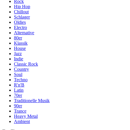
Rock
Hip Hop
Chillout
Schlager
Oldies
Electro
Alternative
80er
Klassik
House
Jazz
Indie
Classic Rock
Country
Soul
Techno
R'n'B
Latin
70er
Traditionelle Musik
90er
Trance
Heavy Metal
Ambient