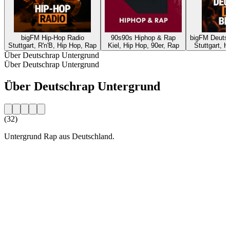
bigFM Hip-Hop Radio
90s90s Hiphop & Rap
bigFM Deutsc
Stuttgart, R'n'B, Hip Hop, Rap
Kiel, Hip Hop, 90er, Rap
Stuttgart, H
Über Deutschrap Untergrund
Über Deutschrap Untergrund
Über Deutschrap Untergrund
(32)
Untergrund Rap aus Deutschland.
Sender-Website