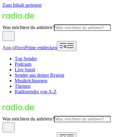
Zum Inhalt springen
Was möchtest du anhören?
App öffnen
Prime entdecken
Top Sender
Podcasts
Live Sport
Sender aus deiner Region
Musikrichtungen
Themen
Radiosender von A-Z
Was möchtest du anhören?