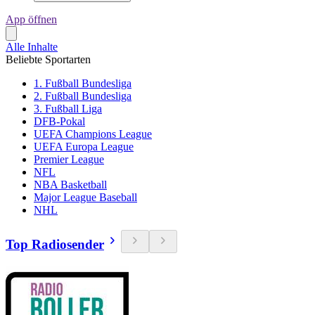
App öffnen
Alle Inhalte
Beliebte Sportarten
1. Fußball Bundesliga
2. Fußball Bundesliga
3. Fußball Liga
DFB-Pokal
UEFA Champions League
UEFA Europa League
Premier League
NFL
NBA Basketball
Major League Baseball
NHL
Top Radiosender