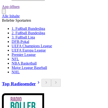
App öffnen
Alle Inhalte
Beliebte Sportarten
1. Fußball Bundesliga
2. Fußball Bundesliga
3. Fußball Liga
DFB-Pokal
UEFA Champions League
UEFA Europa League
Premier League
NFL
NBA Basketball
Major League Baseball
NHL
Top Radiosender