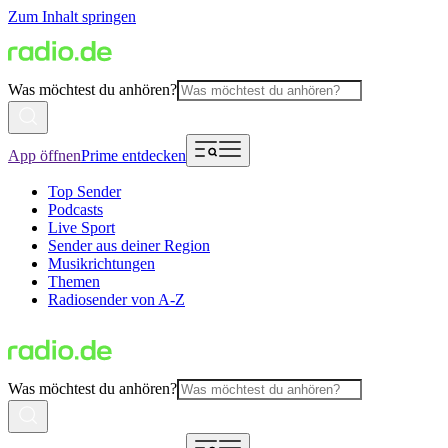
Zum Inhalt springen
Was möchtest du anhören?
App öffnen
Prime entdecken
Top Sender
Podcasts
Live Sport
Sender aus deiner Region
Musikrichtungen
Themen
Radiosender von A-Z
Was möchtest du anhören?