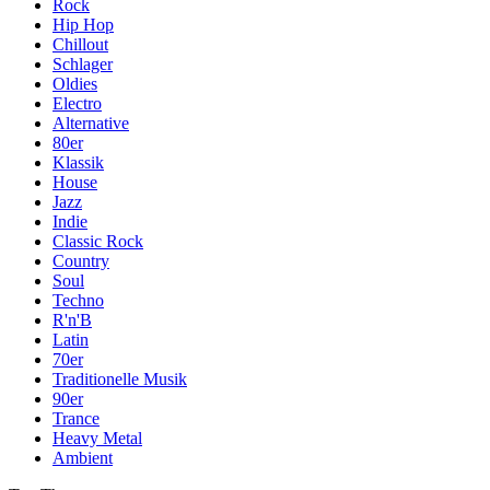
Rock
Hip Hop
Chillout
Schlager
Oldies
Electro
Alternative
80er
Klassik
House
Jazz
Indie
Classic Rock
Country
Soul
Techno
R'n'B
Latin
70er
Traditionelle Musik
90er
Trance
Heavy Metal
Ambient