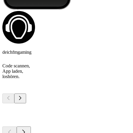
deichfmgaming
Code scannen,
App laden,
loshören.
Top
Podcasts
Top
Podcasts
Top
Podcasts