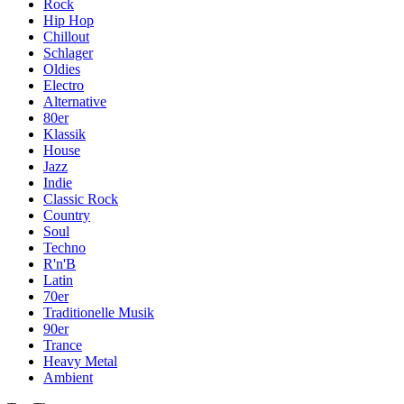
Rock
Hip Hop
Chillout
Schlager
Oldies
Electro
Alternative
80er
Klassik
House
Jazz
Indie
Classic Rock
Country
Soul
Techno
R'n'B
Latin
70er
Traditionelle Musik
90er
Trance
Heavy Metal
Ambient