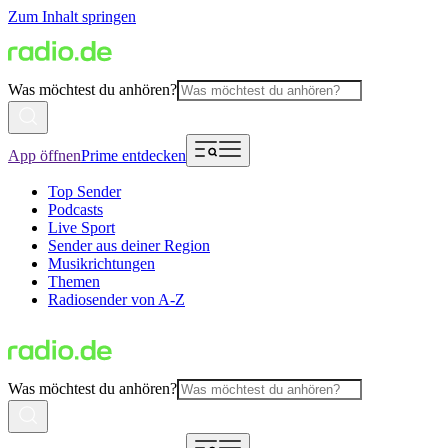
Zum Inhalt springen
Was möchtest du anhören?
App öffnen
Prime entdecken
Top Sender
Podcasts
Live Sport
Sender aus deiner Region
Musikrichtungen
Themen
Radiosender von A-Z
Was möchtest du anhören?