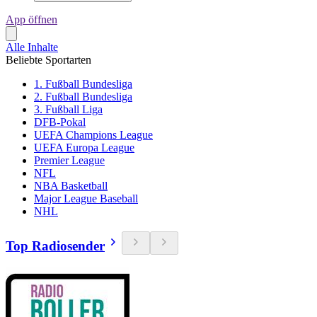
App öffnen
Alle Inhalte
Beliebte Sportarten
1. Fußball Bundesliga
2. Fußball Bundesliga
3. Fußball Liga
DFB-Pokal
UEFA Champions League
UEFA Europa League
Premier League
NFL
NBA Basketball
Major League Baseball
NHL
Top Radiosender