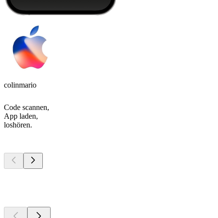
colinmario
Code scannen,
App laden,
loshören.
Top
Podcasts
Top
Podcasts
Top
Podcasts