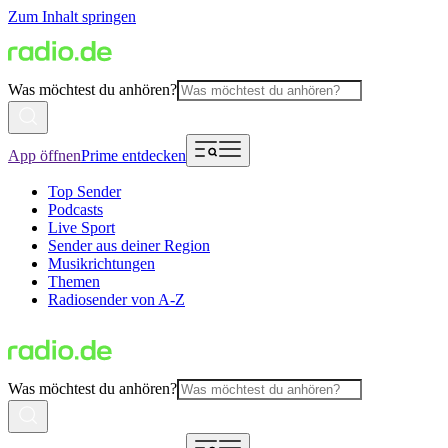
Zum Inhalt springen
Was möchtest du anhören?
App öffnen
Prime entdecken
Top Sender
Podcasts
Live Sport
Sender aus deiner Region
Musikrichtungen
Themen
Radiosender von A-Z
Was möchtest du anhören?