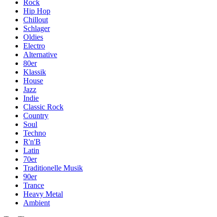
Rock
Hip Hop
Chillout
Schlager
Oldies
Electro
Alternative
80er
Klassik
House
Jazz
Indie
Classic Rock
Country
Soul
Techno
R'n'B
Latin
70er
Traditionelle Musik
90er
Trance
Heavy Metal
Ambient