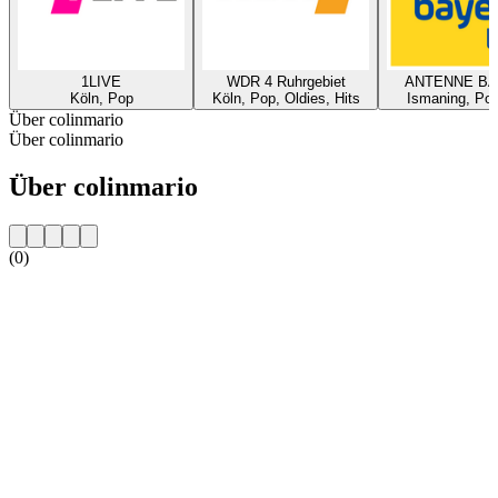
1LIVE
WDR 4 Ruhrgebiet
ANTENNE B
Köln, Pop
Köln, Pop, Oldies, Hits
Ismaning, Pop
Über colinmario
Über colinmario
Über colinmario
(0)
Sender-Website