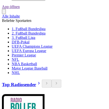
App öffnen
Alle Inhalte
Beliebte Sportarten
1. Fußball Bundesliga
2. Fußball Bundesliga
3. Fußball Liga
DFB-Pokal
UEFA Champions League
UEFA Europa League
Premier League
NFL
NBA Basketball
Major League Baseball
NHL
Top Radiosender