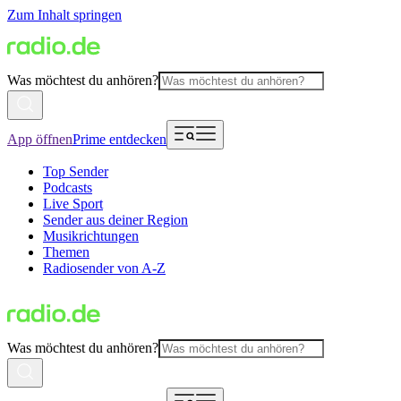
Zum Inhalt springen
Was möchtest du anhören?
App öffnen
Prime entdecken
Top Sender
Podcasts
Live Sport
Sender aus deiner Region
Musikrichtungen
Themen
Radiosender von A-Z
Was möchtest du anhören?