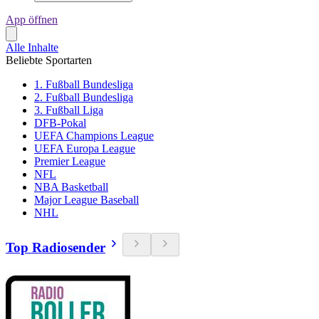
App öffnen
Alle Inhalte
Beliebte Sportarten
1. Fußball Bundesliga
2. Fußball Bundesliga
3. Fußball Liga
DFB-Pokal
UEFA Champions League
UEFA Europa League
Premier League
NFL
NBA Basketball
Major League Baseball
NHL
Top Radiosender