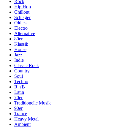
Rock
Hip Hop
Chillout
Schlager
Oldies
Electro
Alternative
80er
Klassik
House
Jazz
Indie
Classic Rock
Country
Soul
Techno
R'n'B
Latin
70er
Traditionelle Musik
90er
Trance
Heavy Metal
Ambient