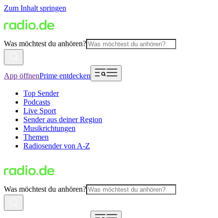
Zum Inhalt springen
Was möchtest du anhören?
App öffnen
Prime entdecken
Top Sender
Podcasts
Live Sport
Sender aus deiner Region
Musikrichtungen
Themen
Radiosender von A-Z
Was möchtest du anhören?