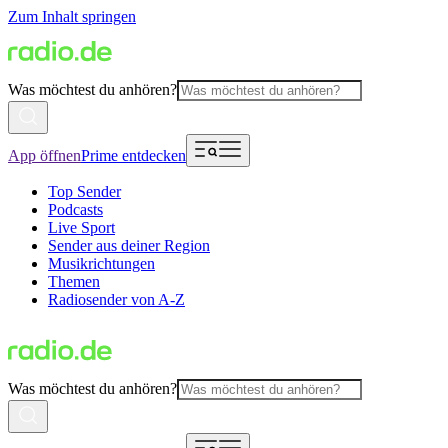
Zum Inhalt springen
Was möchtest du anhören?
App öffnen
Prime entdecken
Top Sender
Podcasts
Live Sport
Sender aus deiner Region
Musikrichtungen
Themen
Radiosender von A-Z
Was möchtest du anhören?