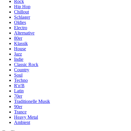
Rock
Hip Hop
Chillout
Schlager
Oldies
Electro
Alternative
80er
Klassik
House
Jazz
Indie
Classic Rock
Country
Soul
Techno
R'n'B
Latin
70er
Traditionelle Musik
90er
Trance
Heavy Metal
Ambient