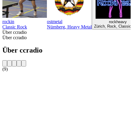
rockin
ostmetal
rockheavy
Zürich, Rock, Classic
Classic Rock
Nürnberg, Heavy Metal
Über ccradio
Über ccradio
Über ccradio
(9)
Sender-Website