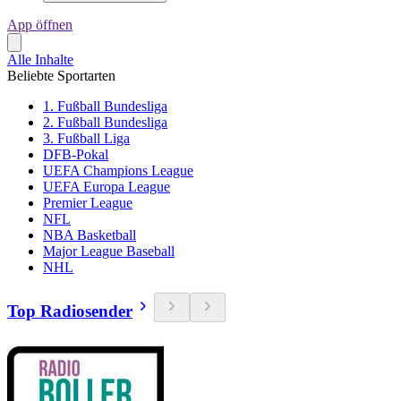
App öffnen
Alle Inhalte
Beliebte Sportarten
1. Fußball Bundesliga
2. Fußball Bundesliga
3. Fußball Liga
DFB-Pokal
UEFA Champions League
UEFA Europa League
Premier League
NFL
NBA Basketball
Major League Baseball
NHL
Top Radiosender