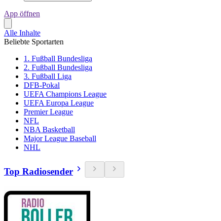
App öffnen
Alle Inhalte
Beliebte Sportarten
1. Fußball Bundesliga
2. Fußball Bundesliga
3. Fußball Liga
DFB-Pokal
UEFA Champions League
UEFA Europa League
Premier League
NFL
NBA Basketball
Major League Baseball
NHL
Top Radiosender