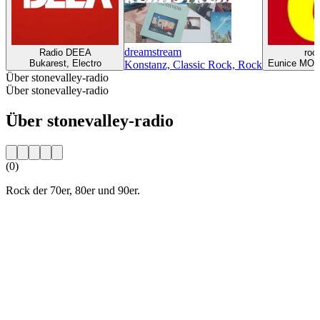
dreamstream
Radio DEEA
roc
Bukarest, Electro
Eunice MO, 
Konstanz, Classic Rock, Rock
Über stonevalley-radio
Über stonevalley-radio
Über stonevalley-radio
(0)
Rock der 70er, 80er und 90er.
Sender-Website