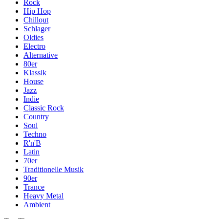
Rock
Hip Hop
Chillout
Schlager
Oldies
Electro
Alternative
80er
Klassik
House
Jazz
Indie
Classic Rock
Country
Soul
Techno
R'n'B
Latin
70er
Traditionelle Musik
90er
Trance
Heavy Metal
Ambient