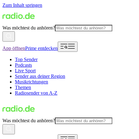
Zum Inhalt springen
Was möchtest du anhören?
App öffnen
Prime entdecken
Top Sender
Podcasts
Live Sport
Sender aus deiner Region
Musikrichtungen
Themen
Radiosender von A-Z
Was möchtest du anhören?