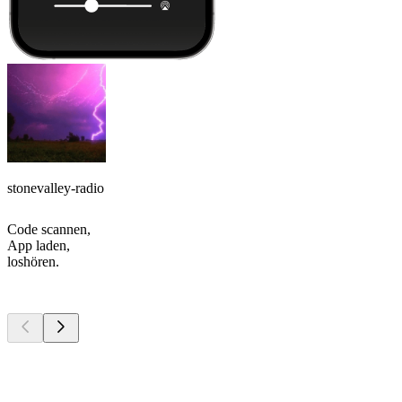
stonevalley-radio
Code scannen,
App laden,
loshören.
Top
Podcasts
Top
Podcasts
Top
Podcasts