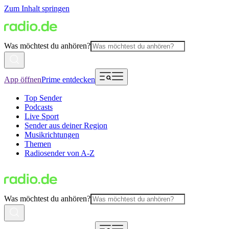
Zum Inhalt springen
Was möchtest du anhören?
App öffnen
Prime entdecken
Top Sender
Podcasts
Live Sport
Sender aus deiner Region
Musikrichtungen
Themen
Radiosender von A-Z
Was möchtest du anhören?