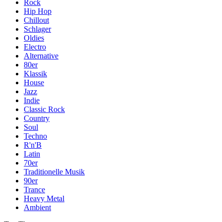
Rock
Hip Hop
Chillout
Schlager
Oldies
Electro
Alternative
80er
Klassik
House
Jazz
Indie
Classic Rock
Country
Soul
Techno
R'n'B
Latin
70er
Traditionelle Musik
90er
Trance
Heavy Metal
Ambient