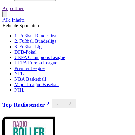
App öffnen
Alle Inhalte
Beliebte Sportarten
1. Fußball Bundesliga
2. Fußball Bundesliga
3. Fußball Liga
DFB-Pokal
UEFA Champions League
UEFA Europa League
Premier League
NFL
NBA Basketball
Major League Baseball
NHL
Top Radiosender